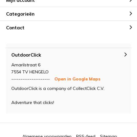
Mijn account
Categorieën
Contact
OutdoorClick
Amarilstraat 6
7554 TV HENGELO
---------------------
Open in Google Maps
OutdoorClick is a company of CollectClick C.V.
Adventure that clicks!
Algemene voorwaarden
RSS-feed
Sitemap