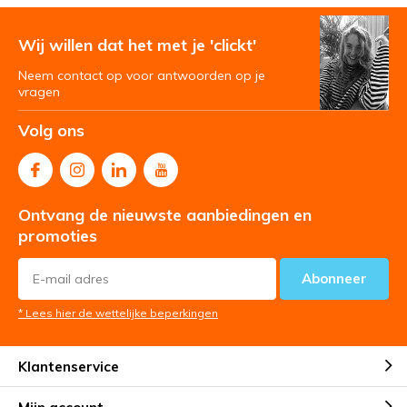
Wij willen dat het met je 'clickt'
Neem contact op voor antwoorden op je
vragen
Volg ons
Ontvang de nieuwste aanbiedingen en
promoties
Abonneer
* Lees hier de wettelijke beperkingen
Klantenservice