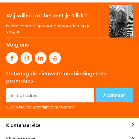
Wij willen dat het met je 'clickt'
Neem contact op voor antwoorden op je
vragen
Volg ons
Ontvang de nieuwste aanbiedingen en
promoties
Abonneer
* Lees hier de wettelijke beperkingen
Klantenservice