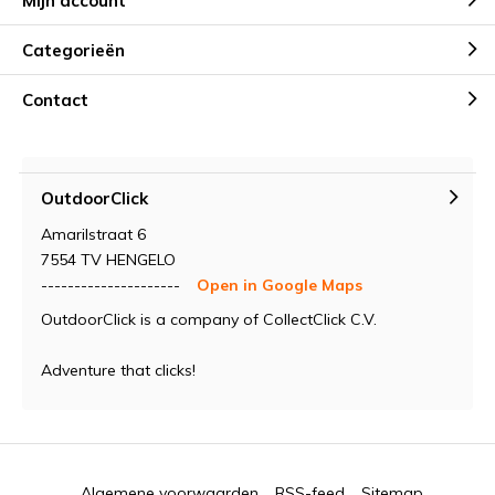
Mijn account
Categorieën
Contact
OutdoorClick
Amarilstraat 6
7554 TV HENGELO
---------------------
Open in Google Maps
OutdoorClick is a company of CollectClick C.V.
Adventure that clicks!
Algemene voorwaarden
RSS-feed
Sitemap