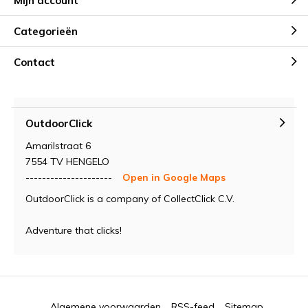
Mijn account
Categorieën
Contact
OutdoorClick
Amarilstraat 6
7554 TV HENGELO
---------------------
Open in Google Maps
OutdoorClick is a company of CollectClick C.V.
Adventure that clicks!
Algemene voorwaarden
RSS-feed
Sitemap