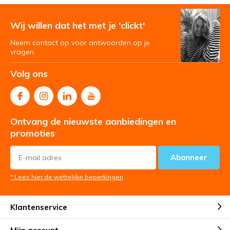
Wij willen dat het met je 'clickt'
Neem contact op voor antwoorden op je
vragen
Volg ons
Ontvang de nieuwste aanbiedingen en
promoties
Abonneer
* Lees hier de wettelijke beperkingen
Klantenservice