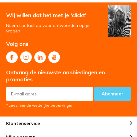
Wij willen dat het met je 'clickt'
Neem contact op voor antwoorden op je
vragen
Volg ons
Ontvang de nieuwste aanbiedingen en
promoties
Abonneer
* Lees hier de wettelijke beperkingen
Klantenservice