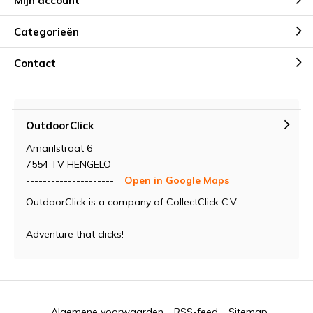
Mijn account
Categorieën
Contact
OutdoorClick
Amarilstraat 6
7554 TV HENGELO
---------------------
Open in Google Maps
OutdoorClick is a company of CollectClick C.V.
Adventure that clicks!
Algemene voorwaarden
RSS-feed
Sitemap