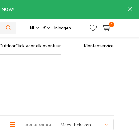
RE NOW!
0
NL
€
Inloggen
OutdoorClick voor elk avontuur
Klantenservice
Sorteren op: