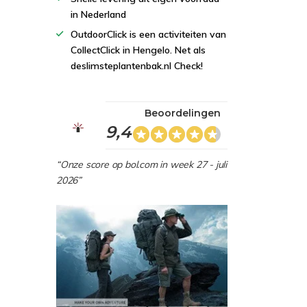
in Nederland
OutdoorClick is een activiteiten van
CollectClick in Hengelo. Net als
deslimsteplantenbak.nl Check!
Beoordelingen
9,4
“Onze score op bol.com in week 27 - juli
2026”