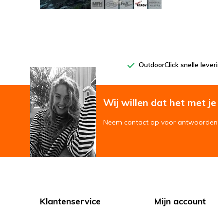
OutdoorClick snelle lever
Wij willen dat het met je '
Neem contact op voor antwoorden 
Klantenservice
Mijn account