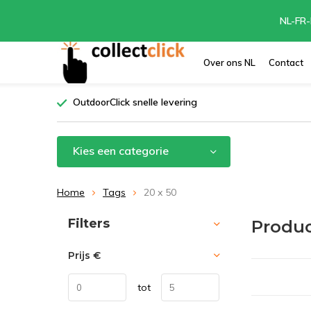
NL-FR-
Over ons NL
Contact
OutdoorClick snelle levering
Kies een categorie
Home
Tags
20 x 50
Sorteren op:
Filters
Produc
Prijs
€
tot