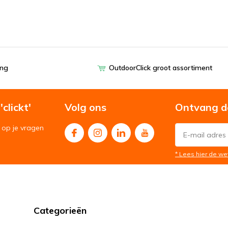
ing
OutdoorClick groot assortiment
clickt'
Volg ons
Ontvang d
op je vragen
* Lees hier de we
Categorieën