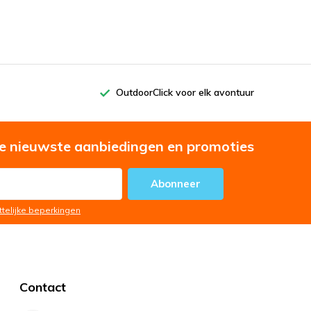
OutdoorClick voor elk avontuur
e nieuwste aanbiedingen en promoties
Abonneer
ttelijke beperkingen
Contact