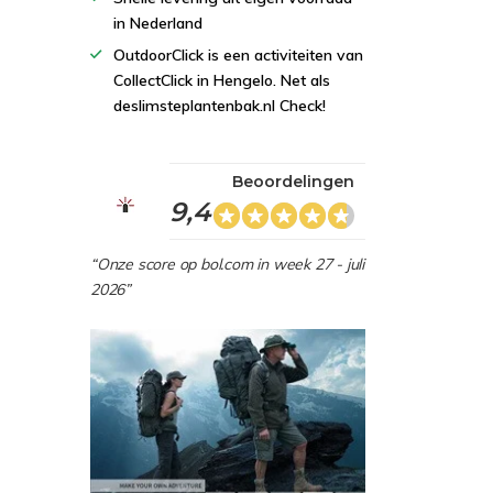
in Nederland
OutdoorClick is een activiteiten van
CollectClick in Hengelo. Net als
deslimsteplantenbak.nl Check!
Beoordelingen
9,4
“Onze score op bol.com in week 27 - juli
2026”