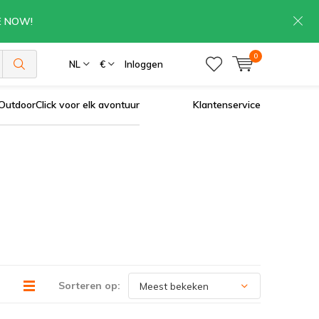
RE NOW!
0
NL
€
Inloggen
OutdoorClick voor elk avontuur
Klantenservice
Sorteren op: