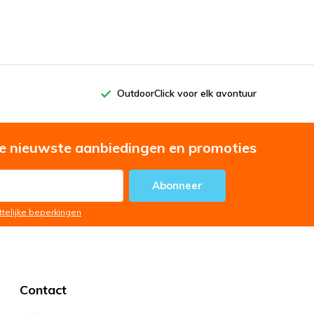
OutdoorClick voor elk avontuur
e nieuwste aanbiedingen en promoties
Abonneer
ttelijke beperkingen
Contact