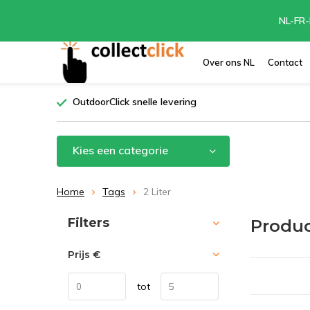
NL-FR-
Over ons NL
Contact
OutdoorClick snelle levering
Kies een categorie
Home
Tags
2 Liter
Sorteren op:
Filters
Produc
Prijs
€
tot