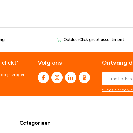
ing
OutdoorClick groot assortiment
clickt'
Volg ons
Ontvang d
op je vragen
* Lees hier de we
Categorieën