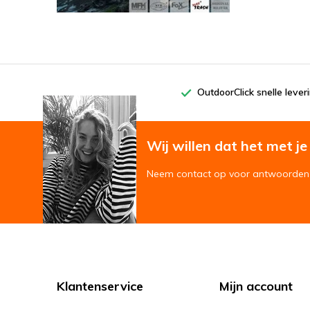
OutdoorClick snelle lever
Wij willen dat het met je '
Neem contact op voor antwoorden 
Klantenservice
Mijn account