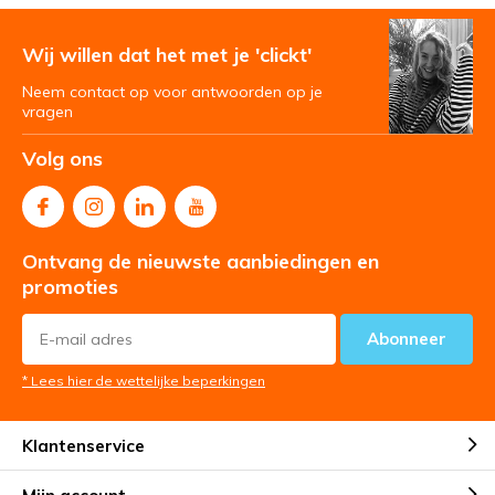
Wij willen dat het met je 'clickt'
Neem contact op voor antwoorden op je
vragen
Volg ons
Ontvang de nieuwste aanbiedingen en
promoties
Abonneer
* Lees hier de wettelijke beperkingen
Klantenservice