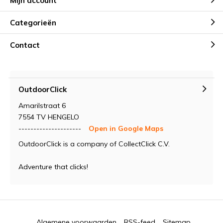
Mijn account
Categorieën
Contact
OutdoorClick
Amarilstraat 6
7554 TV HENGELO
---------------------
Open in Google Maps
OutdoorClick is a company of CollectClick C.V.
Adventure that clicks!
Algemene voorwaarden
RSS-feed
Sitemap