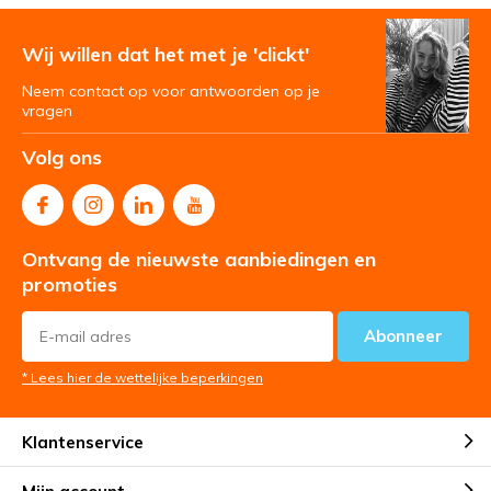
Wij willen dat het met je 'clickt'
Neem contact op voor antwoorden op je
vragen
Volg ons
Ontvang de nieuwste aanbiedingen en
promoties
Abonneer
* Lees hier de wettelijke beperkingen
Klantenservice