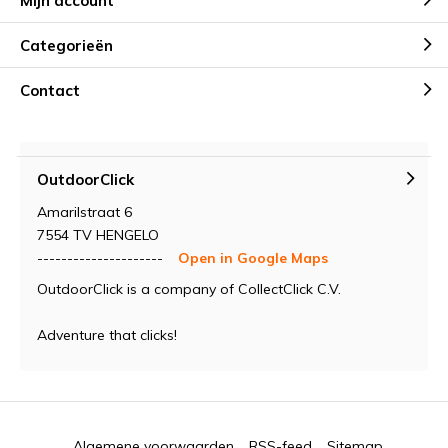
Mijn account
Categorieën
Contact
OutdoorClick
Amarilstraat 6
7554 TV HENGELO
---------------------
Open in Google Maps
OutdoorClick is a company of CollectClick C.V.
Adventure that clicks!
Algemene voorwaarden
RSS-feed
Sitemap