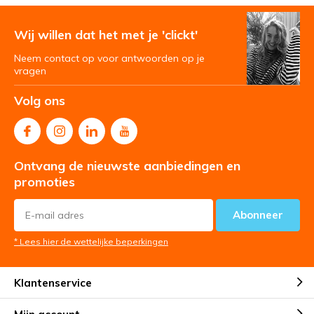
Wij willen dat het met je 'clickt'
Neem contact op voor antwoorden op je
vragen
Volg ons
Ontvang de nieuwste aanbiedingen en
promoties
Abonneer
* Lees hier de wettelijke beperkingen
Klantenservice