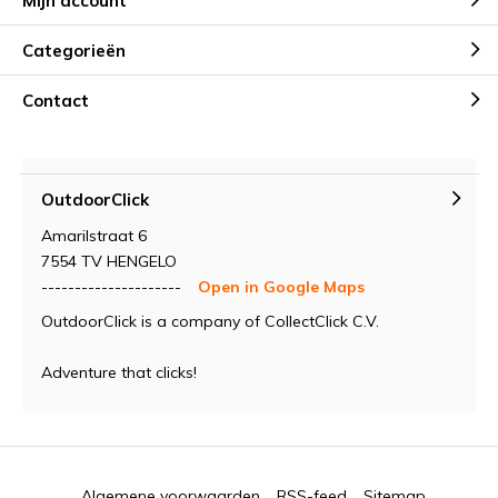
Mijn account
Categorieën
Contact
OutdoorClick
Amarilstraat 6
7554 TV HENGELO
---------------------
Open in Google Maps
OutdoorClick is a company of CollectClick C.V.
Adventure that clicks!
Algemene voorwaarden
RSS-feed
Sitemap