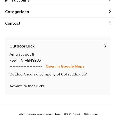
Mijn account
Categorieën
Contact
OutdoorClick
Amarilstraat 6
7554 TV HENGELO
---------------------
Open in Google Maps
OutdoorClick is a company of CollectClick C.V.
Adventure that clicks!
Algemene voorwaarden
RSS-feed
Sitemap