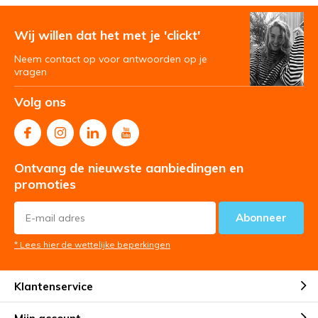
Wij willen dat het met je 'clickt'
Neem contact op voor antwoorden op je
vragen
Volg ons
Ontvang de nieuwste aanbiedingen en
promoties
Abonneer
* Lees hier de wettelijke beperkingen
Klantenservice