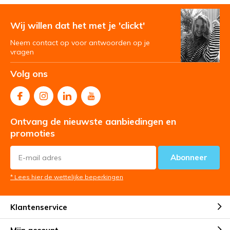
Wij willen dat het met je 'clickt'
Neem contact op voor antwoorden op je
vragen
Volg ons
Ontvang de nieuwste aanbiedingen en
promoties
Abonneer
* Lees hier de wettelijke beperkingen
Klantenservice