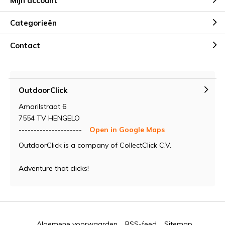
Mijn account
Categorieën
Contact
OutdoorClick
Amarilstraat 6
7554 TV HENGELO
---------------------
Open in Google Maps
OutdoorClick is a company of CollectClick C.V.
Adventure that clicks!
Algemene voorwaarden
RSS-feed
Sitemap