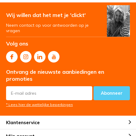
Wij willen dat het met je 'clickt'
Neem contact op voor antwoorden op je
vragen
Volg ons
Ontvang de nieuwste aanbiedingen en
promoties
Abonneer
* Lees hier de wettelijke beperkingen
Klantenservice