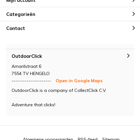
Mijn account
Categorieën
Contact
OutdoorClick
Amarilstraat 6
7554 TV HENGELO
---------------------
Open in Google Maps
OutdoorClick is a company of CollectClick C.V.
Adventure that clicks!
Algemene voorwaarden
RSS-feed
Sitemap