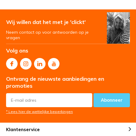
Wij willen dat het met je 'clickt'
Neem contact op voor antwoorden op je
vragen
Volg ons
Ontvang de nieuwste aanbiedingen en
promoties
Abonneer
* Lees hier de wettelijke beperkingen
Klantenservice