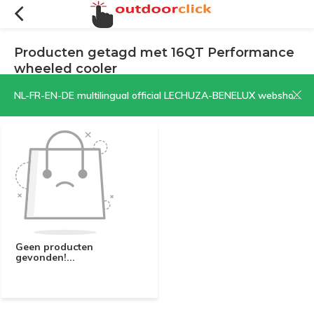
Producten getagd met 16QT Performance
wheeled cooler
Filters
Sorteren op:
NL-FR-EN-DE multilingual official LECHUZA-BENELUX webshop | CLICK HERE NOW!
Geen producten
gevonden!...