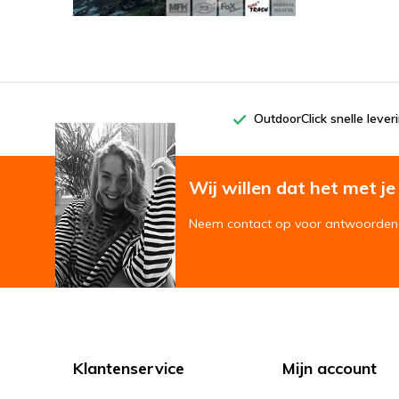
OutdoorClick snelle lever
Wij willen dat het met je '
Neem contact op voor antwoorden 
Klantenservice
Mijn account