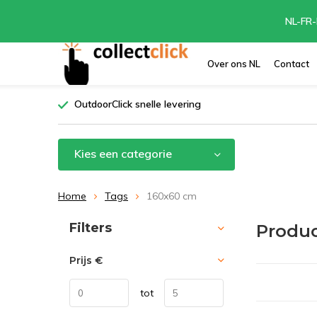
NL-FR-
Over ons NL
Contact
OutdoorClick snelle levering
Kies een categorie
Home
Tags
160x60 cm
Sorteren op:
Filters
Produc
Prijs
€
tot