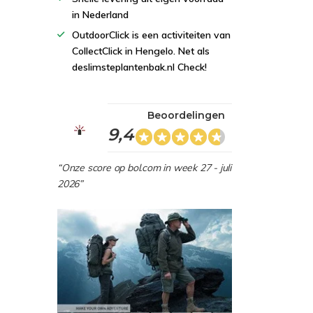
in Nederland
OutdoorClick is een activiteiten van
CollectClick in Hengelo. Net als
deslimsteplantenbak.nl Check!
Beoordelingen
9,4
“Onze score op bol.com in week 27 - juli
2026”