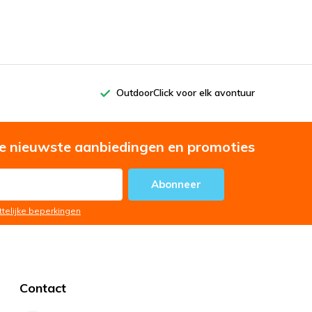
OutdoorClick voor elk avontuur
e nieuwste aanbiedingen en promoties
Abonneer
ttelijke beperkingen
Contact