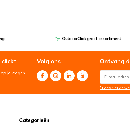
ing
OutdoorClick groot assortiment
clickt'
Volg ons
Ontvang d
op je vragen
* Lees hier de we
Categorieën