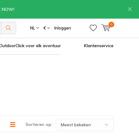
RE NOW!
0
NL
€
Inloggen
OutdoorClick voor elk avontuur
Klantenservice
Sorteren op: