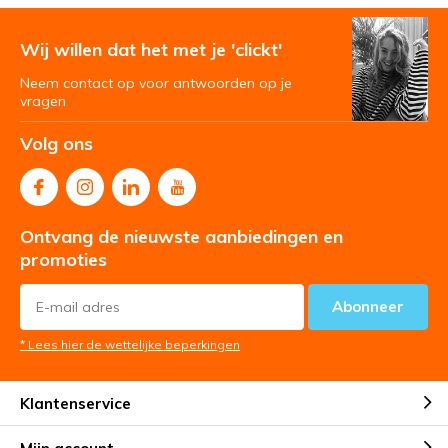
Wij willen dat het met je 'clickt'
Neem contact op voor antwoorden op je
vragen
Volg ons
Ontvang de nieuwste aanbiedingen en
promoties
Abonneer
* Lees hier de wettelijke beperkingen
Klantenservice