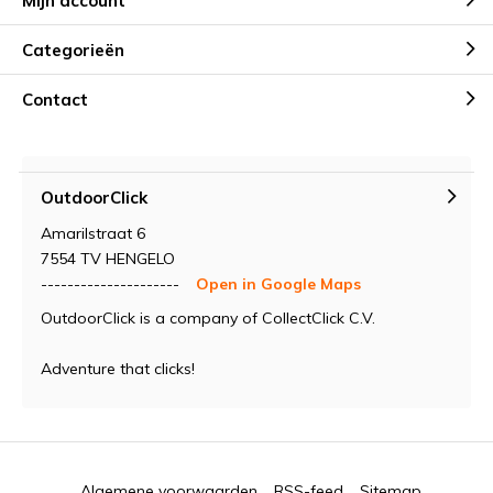
Mijn account
Categorieën
Contact
OutdoorClick
Amarilstraat 6
7554 TV HENGELO
---------------------
Open in Google Maps
OutdoorClick is a company of CollectClick C.V.
Adventure that clicks!
Algemene voorwaarden
RSS-feed
Sitemap