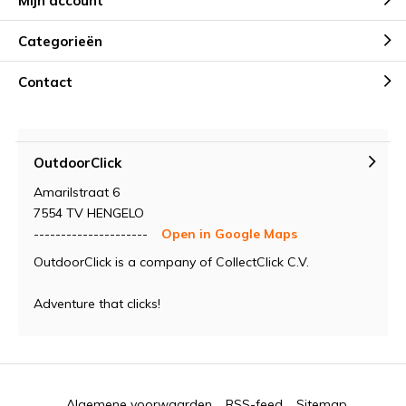
Mijn account
Categorieën
Contact
OutdoorClick
Amarilstraat 6
7554 TV HENGELO
---------------------
Open in Google Maps
OutdoorClick is a company of CollectClick C.V.
Adventure that clicks!
Algemene voorwaarden
RSS-feed
Sitemap