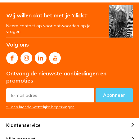
Wij willen dat het met je 'clickt'
Neem contact op voor antwoorden op je
vragen
Volg ons
Ontvang de nieuwste aanbiedingen en
promoties
Abonneer
* Lees hier de wettelijke beperkingen
Klantenservice