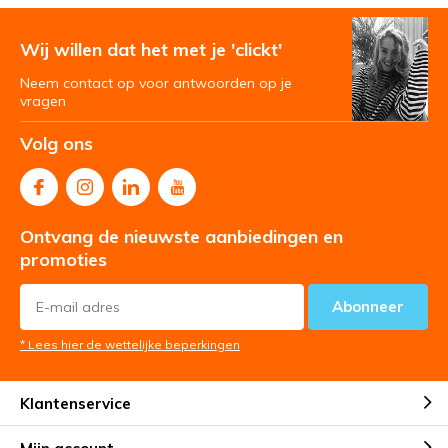
Wij willen dat het met je 'clickt'
Neem contact op voor antwoorden op je
vragen
Volg ons
Ontvang de nieuwste aanbiedingen en
promoties
Abonneer
* Lees hier de wettelijke beperkingen
Klantenservice