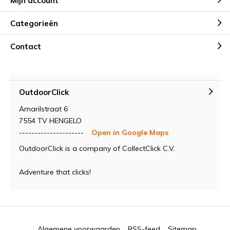
Mijn account
Categorieën
Contact
OutdoorClick
Amarilstraat 6
7554 TV HENGELO
---------------------
Open in Google Maps
OutdoorClick is a company of CollectClick C.V.
Adventure that clicks!
Algemene voorwaarden
RSS-feed
Sitemap