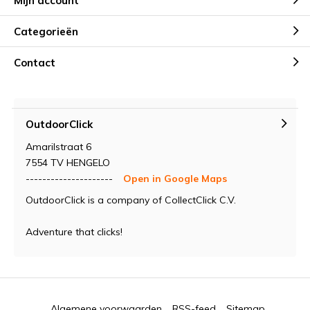
Mijn account
Categorieën
Contact
OutdoorClick
Amarilstraat 6
7554 TV HENGELO
---------------------
Open in Google Maps
OutdoorClick is a company of CollectClick C.V.
Adventure that clicks!
Algemene voorwaarden
RSS-feed
Sitemap