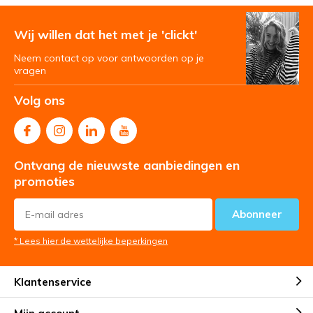
Wij willen dat het met je 'clickt'
Neem contact op voor antwoorden op je
vragen
Volg ons
Ontvang de nieuwste aanbiedingen en
promoties
Abonneer
* Lees hier de wettelijke beperkingen
Klantenservice