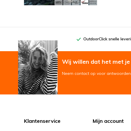
OutdoorClick snelle lever
Wij willen dat het met je '
Neem contact op voor antwoorden 
Klantenservice
Mijn account