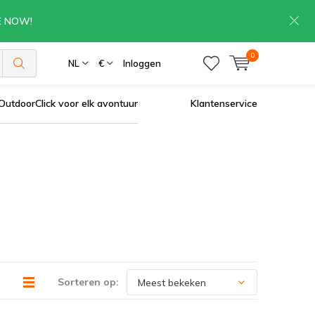
RE NOW!
0
NL
€
Inloggen
OutdoorClick voor elk avontuur
Klantenservice
Sorteren op: