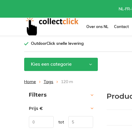
NL-FR-
Over ons NL
Contact
OutdoorClick snelle levering
Kies een categorie
Home
Tags
120 m
Sorteren op:
Filters
Produc
Prijs
€
tot