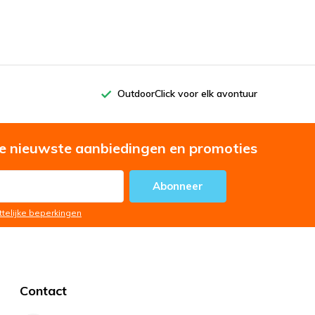
OutdoorClick voor elk avontuur
e nieuwste aanbiedingen en promoties
Abonneer
ttelijke beperkingen
Contact