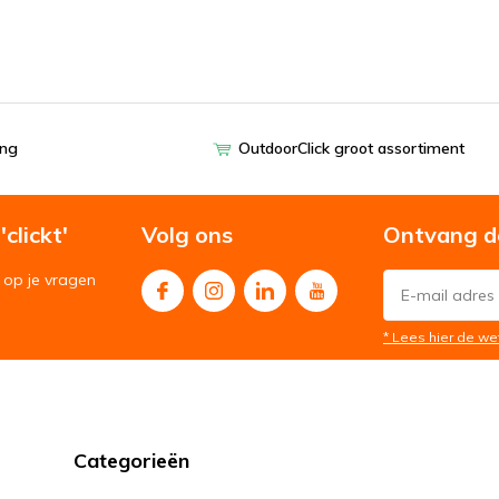
ing
OutdoorClick groot assortiment
clickt'
Volg ons
Ontvang d
op je vragen
* Lees hier de we
Categorieën