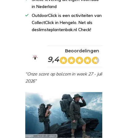
in Nederland
OutdoorClick is een activiteiten van
CollectClick in Hengelo. Net als
deslimsteplantenbak.nl Check!
Beoordelingen
9,4
“Onze score op bol.com in week 27 - juli
2026”