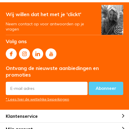
Wij willen dat het met je 'clickt'
Neem contact op voor antwoorden op je
vragen
Volg ons
Ontvang de nieuwste aanbiedingen en
promoties
Abonneer
* Lees hier de wettelijke beperkingen
Klantenservice