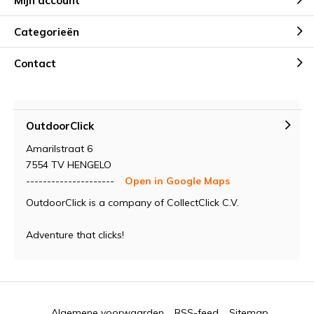
Mijn account
Categorieën
Contact
OutdoorClick
Amarilstraat 6
7554 TV HENGELO
---------------------
Open in Google Maps
OutdoorClick is a company of CollectClick C.V.
Adventure that clicks!
Algemene voorwaarden
RSS-feed
Sitemap