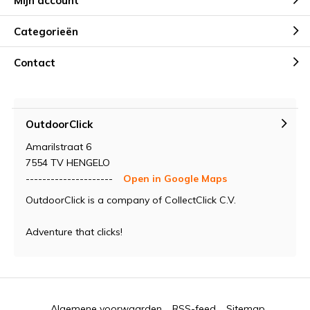
Mijn account
Categorieën
Contact
OutdoorClick
Amarilstraat 6
7554 TV HENGELO
---------------------
Open in Google Maps
OutdoorClick is a company of CollectClick C.V.
Adventure that clicks!
Algemene voorwaarden
RSS-feed
Sitemap