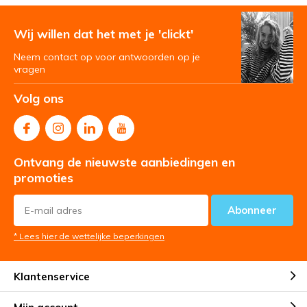
Wij willen dat het met je 'clickt'
Neem contact op voor antwoorden op je
vragen
Volg ons
Ontvang de nieuwste aanbiedingen en
promoties
Abonneer
* Lees hier de wettelijke beperkingen
Klantenservice