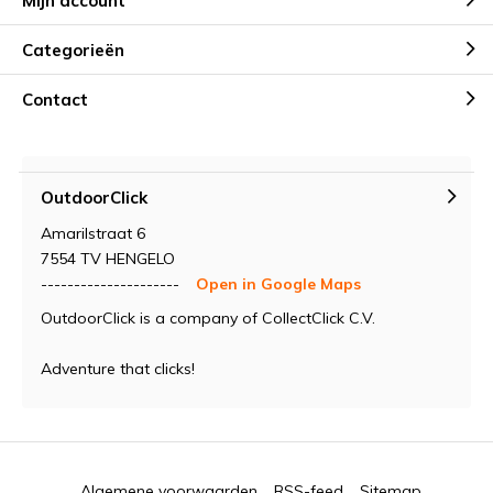
Mijn account
Categorieën
Contact
OutdoorClick
Amarilstraat 6
7554 TV HENGELO
---------------------
Open in Google Maps
OutdoorClick is a company of CollectClick C.V.
Adventure that clicks!
Algemene voorwaarden
RSS-feed
Sitemap