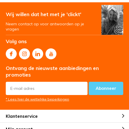
Wij willen dat het met je 'clickt'
Neem contact op voor antwoorden op je
vragen
Volg ons
Ontvang de nieuwste aanbiedingen en
promoties
Abonneer
* Lees hier de wettelijke beperkingen
Klantenservice