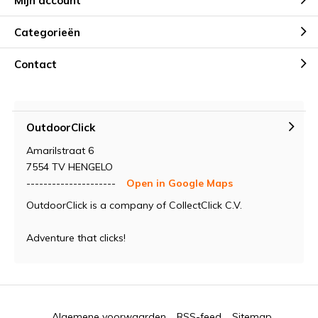
Mijn account
Categorieën
Contact
OutdoorClick
Amarilstraat 6
7554 TV HENGELO
---------------------
Open in Google Maps
OutdoorClick is a company of CollectClick C.V.
Adventure that clicks!
Algemene voorwaarden
RSS-feed
Sitemap