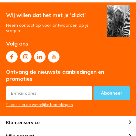
Wij willen dat het met je 'clickt'
Neem contact op voor antwoorden op je
vragen
Volg ons
Ontvang de nieuwste aanbiedingen en
promoties
Abonneer
* Lees hier de wettelijke beperkingen
Klantenservice