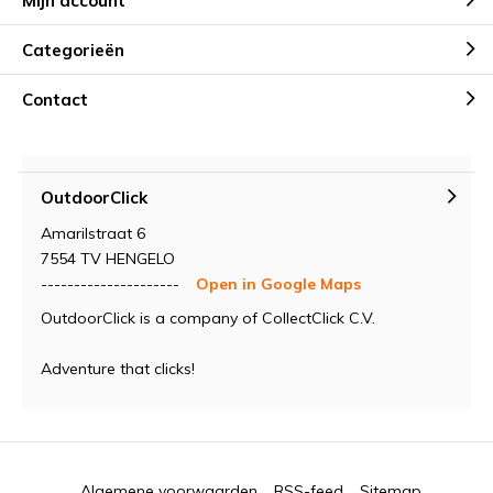
Mijn account
Categorieën
Contact
OutdoorClick
Amarilstraat 6
7554 TV HENGELO
---------------------
Open in Google Maps
OutdoorClick is a company of CollectClick C.V.
Adventure that clicks!
Algemene voorwaarden
RSS-feed
Sitemap