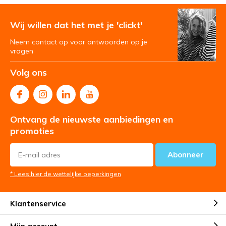
Wij willen dat het met je 'clickt'
Neem contact op voor antwoorden op je
vragen
Volg ons
Ontvang de nieuwste aanbiedingen en
promoties
Abonneer
* Lees hier de wettelijke beperkingen
Klantenservice