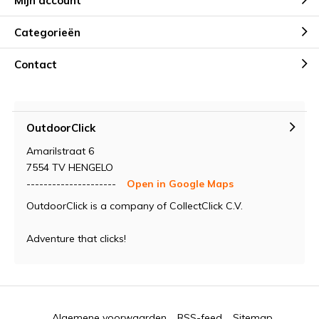
Mijn account
Categorieën
Contact
OutdoorClick
Amarilstraat 6
7554 TV HENGELO
---------------------
Open in Google Maps
OutdoorClick is a company of CollectClick C.V.
Adventure that clicks!
Algemene voorwaarden
RSS-feed
Sitemap