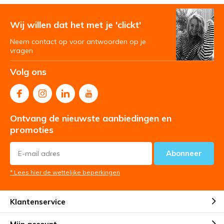
Wij willen dat het met je 'clickt'
Neem contact op voor antwoorden op je
vragen
Volg ons
Ontvang de nieuwste aanbiedingen en
promoties
Abonneer
* Lees hier de wettelijke beperkingen
Klantenservice