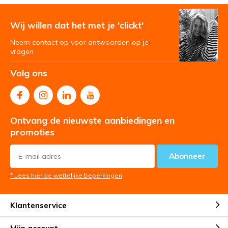
Wij willen dat het met je 'clickt'
Neem contact op voor antwoorden op je
vragen
Volg ons
Ontvang de nieuwste aanbiedingen en
promoties
Abonneer
* Lees hier de wettelijke beperkingen
Klantenservice