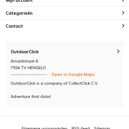
Mijn account
Categorieën
Contact
OutdoorClick
Amarilstraat 6
7554 TV HENGELO
---------------------
Open in Google Maps
OutdoorClick is a company of CollectClick C.V.
Adventure that clicks!
Algemene voorwaarden
RSS-feed
Sitemap