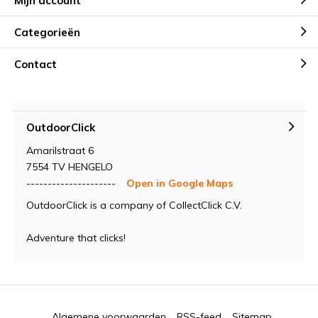
Mijn account
Categorieën
Contact
OutdoorClick
Amarilstraat 6
7554 TV HENGELO
---------------------
Open in Google Maps
OutdoorClick is a company of CollectClick C.V.
Adventure that clicks!
Algemene voorwaarden
RSS-feed
Sitemap