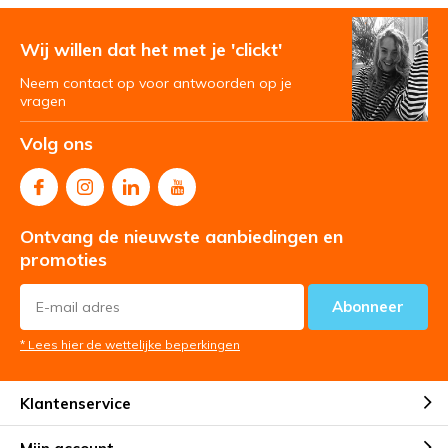
Wij willen dat het met je 'clickt'
Neem contact op voor antwoorden op je
vragen
Volg ons
Ontvang de nieuwste aanbiedingen en
promoties
Abonneer
* Lees hier de wettelijke beperkingen
Klantenservice