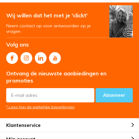
Wij willen dat het met je 'clickt'
Neem contact op voor antwoorden op je
vragen
Volg ons
Ontvang de nieuwste aanbiedingen en
promoties
Abonneer
* Lees hier de wettelijke beperkingen
Klantenservice