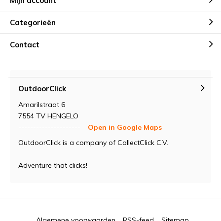
Mijn account
Categorieën
Contact
OutdoorClick
Amarilstraat 6
7554 TV HENGELO
---------------------
Open in Google Maps
OutdoorClick is a company of CollectClick C.V.
Adventure that clicks!
Algemene voorwaarden
RSS-feed
Sitemap