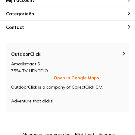
Mijn account
Categorieën
Contact
OutdoorClick
Amarilstraat 6
7554 TV HENGELO
---------------------
Open in Google Maps
OutdoorClick is a company of CollectClick C.V.
Adventure that clicks!
Algemene voorwaarden
RSS-feed
Sitemap