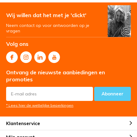
Wij willen dat het met je 'clickt'
Neem contact op voor antwoorden op je
vragen
Volg ons
Ontvang de nieuwste aanbiedingen en
promoties
Abonneer
* Lees hier de wettelijke beperkingen
Klantenservice