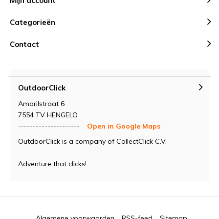
Mijn account
Categorieën
Contact
OutdoorClick
Amarilstraat 6
7554 TV HENGELO
---------------------
Open in Google Maps
OutdoorClick is a company of CollectClick C.V.
Adventure that clicks!
Algemene voorwaarden
RSS-feed
Sitemap