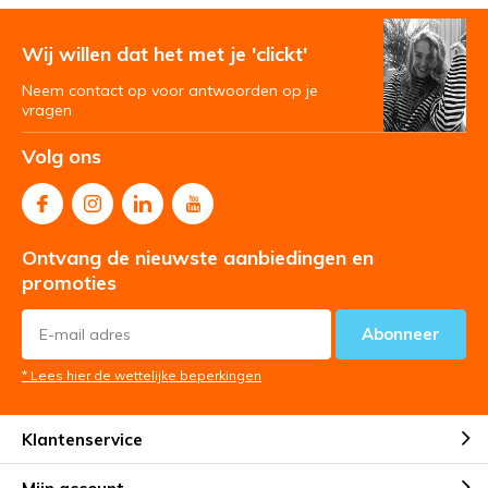
Wij willen dat het met je 'clickt'
Neem contact op voor antwoorden op je
vragen
Volg ons
Ontvang de nieuwste aanbiedingen en
promoties
Abonneer
* Lees hier de wettelijke beperkingen
Klantenservice