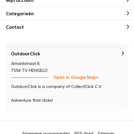
Mijn account
Categorieën
Contact
OutdoorClick
Amarilstraat 6
7554 TV HENGELO
---------------------
Open in Google Maps
OutdoorClick is a company of CollectClick C.V.
Adventure that clicks!
Algemene voorwaarden
RSS-feed
Sitemap