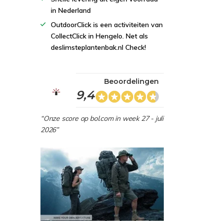
in Nederland
OutdoorClick is een activiteiten van
CollectClick in Hengelo. Net als
deslimsteplantenbak.nl Check!
Beoordelingen
9,4
“Onze score op bol.com in week 27 - juli
2026”