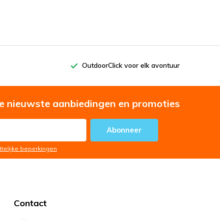
OutdoorClick voor elk avontuur
e nieuwste aanbiedingen en promoties
Abonneer
ttelijke beperkingen
Contact