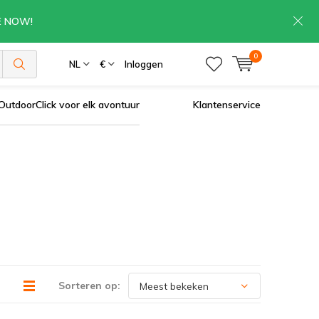
RE NOW!
0
NL
€
Inloggen
OutdoorClick voor elk avontuur
Klantenservice
Sorteren op: