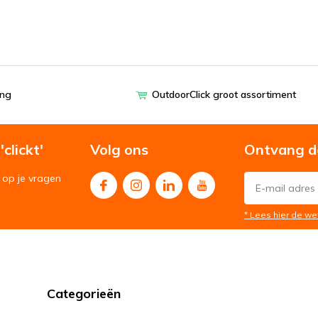
ing
OutdoorClick groot assortiment
clickt'
Volg ons
Ontvang d
op je vragen
* Lees hier de we
Categorieën