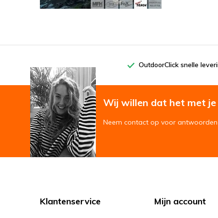
OutdoorClick snelle lever
Wij willen dat het met je '
Neem contact op voor antwoorden 
Klantenservice
Mijn account