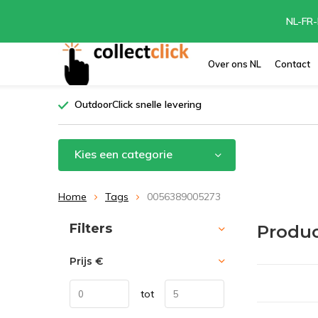
NL-FR-
Over ons NL
Contact
OutdoorClick snelle levering
Kies een categorie
Home
Tags
0056389005273
Sorteren op:
Filters
Produ
Prijs
€
tot