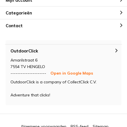
Mijn account
Categorieën
Contact
OutdoorClick
Amarilstraat 6
7554 TV HENGELO
---------------------
Open in Google Maps
OutdoorClick is a company of CollectClick C.V.
Adventure that clicks!
Algemene voorwaarden
RSS-feed
Sitemap