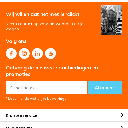
Wij willen dat het met je 'clickt'
Neem contact op voor antwoorden op je
vragen
Volg ons
Ontvang de nieuwste aanbiedingen en
promoties
Abonneer
* Lees hier de wettelijke beperkingen
Klantenservice