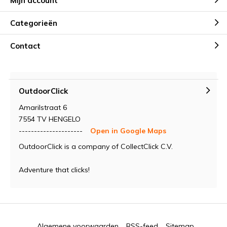
Mijn account
Categorieën
Contact
OutdoorClick
Amarilstraat 6
7554 TV HENGELO
---------------------
Open in Google Maps
OutdoorClick is a company of CollectClick C.V.
Adventure that clicks!
Algemene voorwaarden
RSS-feed
Sitemap