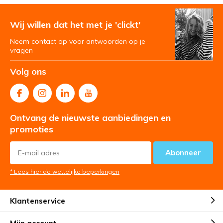
Wij willen dat het met je 'clickt'
Neem contact op voor antwoorden op je
vragen
Volg ons
Ontvang de nieuwste aanbiedingen en
promoties
Abonneer
* Lees hier de wettelijke beperkingen
Klantenservice