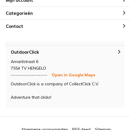
Mijn account
Categorieën
Contact
OutdoorClick
Amarilstraat 6
7554 TV HENGELO
---------------------
Open in Google Maps
OutdoorClick is a company of CollectClick C.V.
Adventure that clicks!
Algemene voorwaarden
RSS-feed
Sitemap