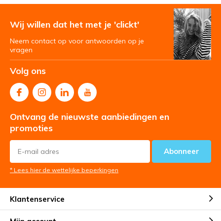
Wij willen dat het met je 'clickt'
Neem contact op voor antwoorden op je
vragen
Volg ons
Ontvang de nieuwste aanbiedingen en
promoties
Abonneer
* Lees hier de wettelijke beperkingen
Klantenservice