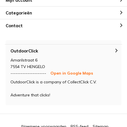
Mijn account
Categorieën
Contact
OutdoorClick
Amarilstraat 6
7554 TV HENGELO
---------------------
Open in Google Maps
OutdoorClick is a company of CollectClick C.V.
Adventure that clicks!
Algemene voorwaarden
RSS-feed
Sitemap