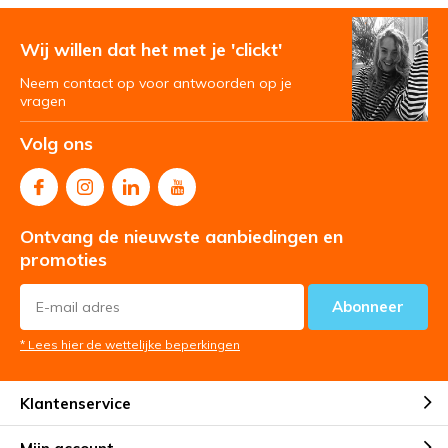
Wij willen dat het met je 'clickt'
Neem contact op voor antwoorden op je
vragen
Volg ons
Ontvang de nieuwste aanbiedingen en
promoties
Abonneer
* Lees hier de wettelijke beperkingen
Klantenservice