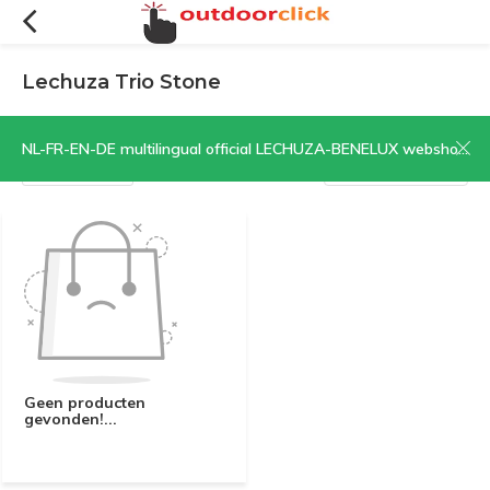
Lechuza Trio Stone
De minituin in steenlook
NL-FR-EN-DE multilingual official LECHUZA-BENELUX webshop | CLICK HERE NOW!
Filters
Sorteren op:
Geen producten
gevonden!...