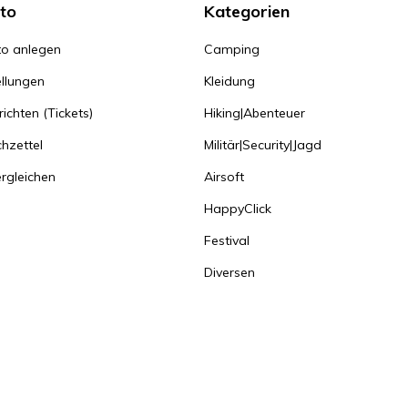
to
Kategorien
o anlegen
Camping
llungen
Kleidung
ichten (Tickets)
Hiking|Abenteuer
hzettel
Militär|Security|Jagd
rgleichen
Airsoft
HappyClick
Festival
Diversen