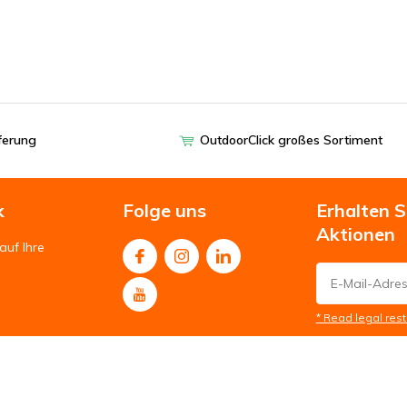
eferung
OutdoorClick großes Sortiment
k
Folge uns
Erhalten 
Aktionen
auf Ihre
* Read legal rest