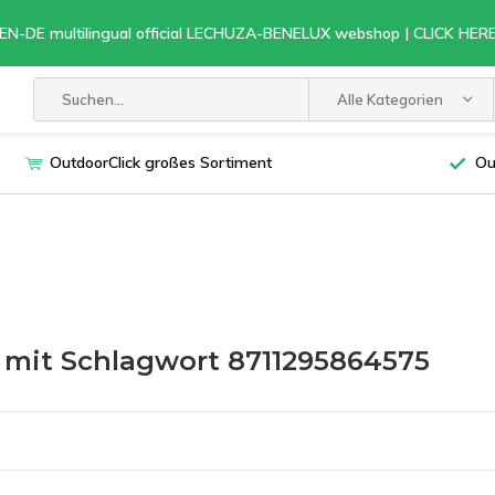
EN-DE multilingual official LECHUZA-BENELUX webshop | CLICK HE
Alle Kategorien
OutdoorClick großes Sortiment
Ou
l mit Schlagwort 8711295864575