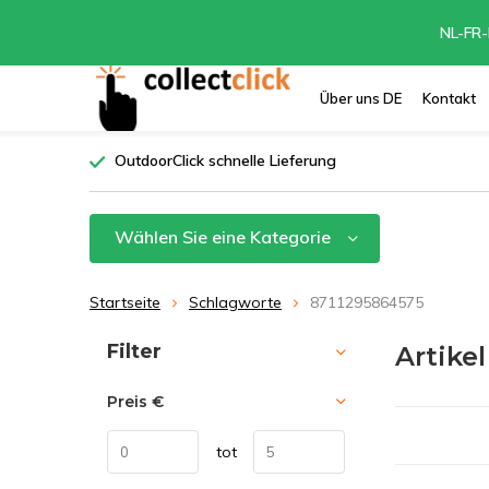
NL-FR-
Über uns DE
Kontakt
OutdoorClick schnelle Lieferung
Wählen Sie eine Kategorie
Startseite
Schlagworte
8711295864575
Sortieren nach:
Filter
Artike
Preis
€
tot