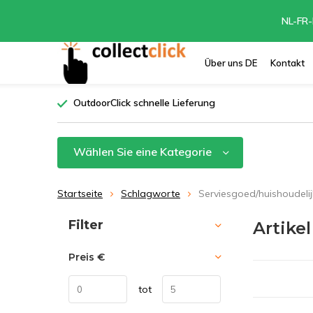
NL-FR-
Über uns DE
Kontakt
OutdoorClick schnelle Lieferung
Wählen Sie eine Kategorie
Startseite
Schlagworte
Serviesgoed/huishoudelij
Sortieren nach:
Filter
Artike
Preis
€
tot