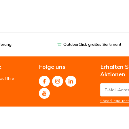
eferung
OutdoorClick großes Sortiment
k
Folge uns
Erhalten 
Aktionen
auf Ihre
* Read legal rest