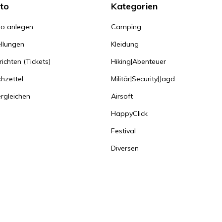
to
Kategorien
o anlegen
Camping
llungen
Kleidung
ichten (Tickets)
Hiking|Abenteuer
hzettel
Militär|Security|Jagd
rgleichen
Airsoft
HappyClick
Festival
Diversen