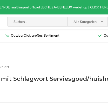
EN-DE multilingual official LECHUZA-BENELUX webshop | CLICK HE
Alle Kategorien
OutdoorClick großes Sortiment
Ou
ke art
l mit Schlagwort Serviesgoed/huisho