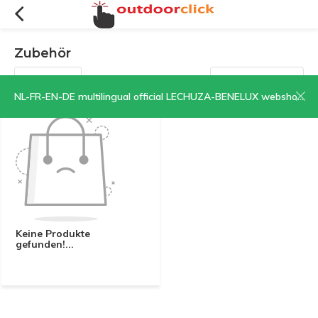
Zubehör
Filter
Sortieren nach:
NL-FR-EN-DE multilingual official LECHUZA-BENELUX webshop | CLICK HERE NOW!
Keine Produkte
gefunden!...