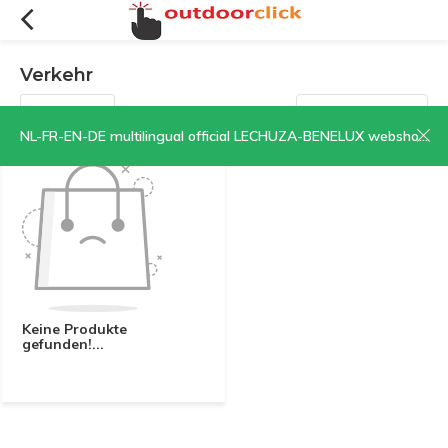
Verkehr
Filter
Sortieren nach:
NL-FR-EN-DE multilingual official LECHUZA-BENELUX webshop | CLICK HERE NOW!
Keine Produkte
gefunden!...