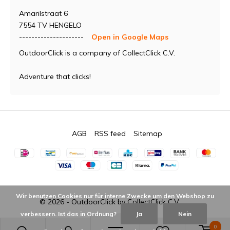
Amarilstraat 6
7554 TV HENGELO
---------------------
Open in Google Maps
OutdoorClick is a company of CollectClick C.V.
Adventure that clicks!
AGB
RSS feed
Sitemap
Wir benutzen Cookies nur für interne Zwecke um den Webshop zu
© 2026 -
OutdoorClick by CollectClick C.V.
verbessern. Ist das in Ordnung?
Ja
Nein
0