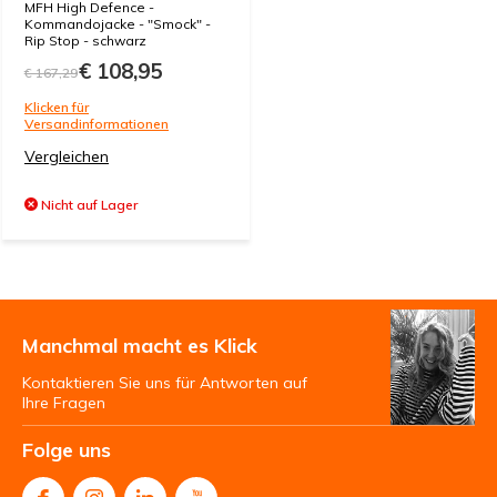
MFH High Defence -
Kommandojacke - "Smock" -
Rip Stop - schwarz
€ 108,95
€ 167,29
Klicken für
Versandinformationen
Vergleichen
Nicht auf Lager
Manchmal macht es Klick
Kontaktieren Sie uns für Antworten auf
Ihre Fragen
Folge uns