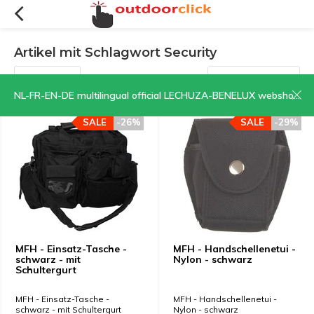
Artikel mit Schlagwort Security
Filter
Sortieren nach:
NL-FR-EN-DE multilingual official LECHUZA-BENELUX webshop | CLICK HERE NOW!
SALE
-26%
SALE
-29%
MFH - Einsatz-Tasche -
MFH - Handschellenetui -
schwarz - mit
Nylon - schwarz
Schultergurt
MFH - Einsatz-Tasche -
MFH - Handschellenetui -
schwarz - mit Schultergurt
Nylon - schwarz