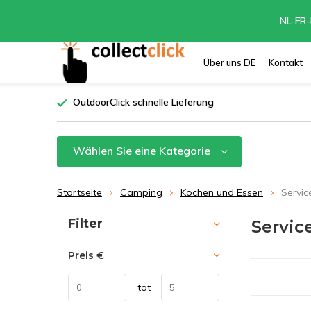
NL-FR-
Über uns DE
Kontakt
OutdoorClick schnelle Lieferung
Wählen Sie eine Kategorie
Startseite
Camping
Kochen und Essen
Servic
Sortieren nach:
Filter
Servic
Preis
€
tot