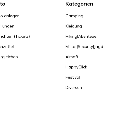
to
Kategorien
o anlegen
Camping
llungen
Kleidung
ichten (Tickets)
Hiking|Abenteuer
hzettel
Militär|Security|Jagd
rgleichen
Airsoft
HappyClick
Festival
Diversen