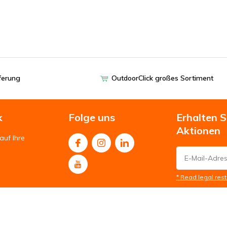
eferung
OutdoorClick großes Sortiment
k
Folge uns
Erhalten 
Aktionen
auf Ihre
* Read legal rest