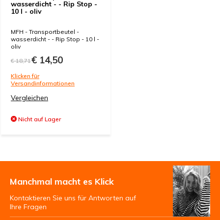
wasserdicht - - Rip Stop -
10 l - oliv
MFH - Transportbeutel -
wasserdicht - - Rip Stop - 10 l -
oliv
€ 14,50
€ 18,71
Klicken für
Versandinformationen
Vergleichen
Nicht auf Lager
Manchmal macht es Klick
Kontaktieren Sie uns für Antworten auf
Ihre Fragen