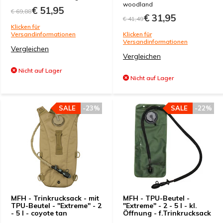
woodland
€ 51,95
€ 69,88
€ 31,95
€ 41,49
Klicken für
Versandinformationen
Klicken für
Versandinformationen
Vergleichen
Vergleichen
Nicht auf Lager
Nicht auf Lager
SALE
-23%
SALE
-22%
MFH - Trinkrucksack - mit
MFH - TPU-Beutel -
TPU-Beutel - "Extreme" - 2
"Extreme" - 2 - 5 l - kl.
- 5 l - coyote tan
Öffnung - f.Trinkrucksack