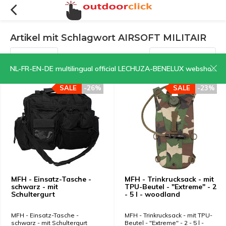
Artikel mit Schlagwort AIRSOFT MILITAIR
Filter
Sortieren nach:
NL-FR-EN-DE multilingual official LECHUZA-BENELUX webshop | CLICK HERE NOW!
SALE
-26%
SALE
-23%
MFH - Einsatz-Tasche -
MFH - Trinkrucksack - mit
schwarz - mit
TPU-Beutel - "Extreme" - 2
Schultergurt
- 5 l - woodland
MFH - Einsatz-Tasche -
MFH - Trinkrucksack - mit TPU-
schwarz - mit Schultergurt
Beutel - "Extreme" - 2 - 5 l -