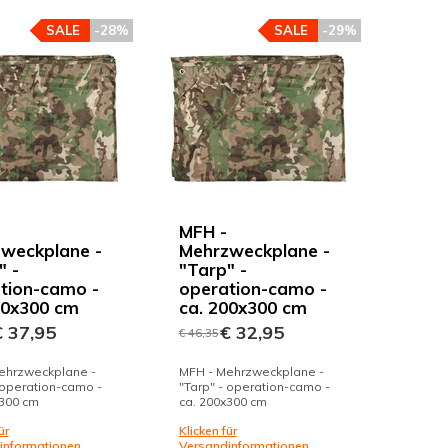
SALE
-28%
SALE
-29%
MFH -
weckplane -
Mehrzweckplane -
" -
"Tarp" -
tion-camo -
operation-camo -
00x300 cm
ca. 200x300 cm
 37,95
€ 32,95
€ 46,35
ehrzweckplane -
MFH - Mehrzweckplane -
 operation-camo -
"Tarp" - operation-camo -
x300 cm
ca. 200x300 cm
ür
Klicken für
informationen
Versandinformationen