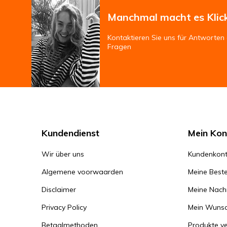
Manchmal macht es Klic
Kontaktieren Sie uns für Antworten 
Fragen
Kundendienst
Mein Kon
Wir über uns
Kundenkont
Algemene voorwaarden
Meine Beste
Disclaimer
Meine Nachr
Privacy Policy
Mein Wunsc
Betaalmethoden
Produkte ve