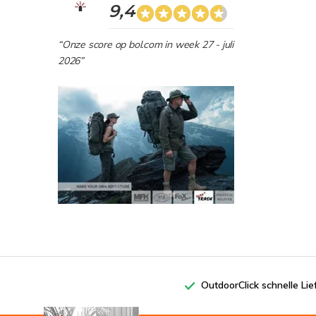
9,4
“Onze score op bol.com in week 27 - juli
2026”
OutdoorClick schnelle Li