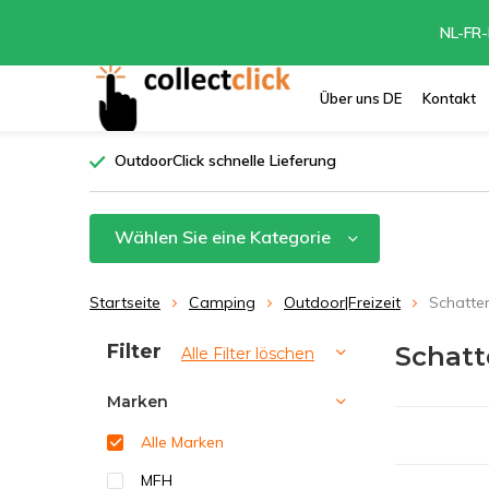
NL-FR-
Über uns DE
Kontakt
OutdoorClick schnelle Lieferung
Wählen Sie eine Kategorie
Startseite
Camping
Outdoor|Freizeit
Schatte
Sortieren nach:
Filter
Schat
Alle Filter löschen
Marken
Alle Marken
MFH