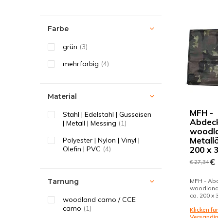
Farbe
grün
(3)
mehrfarbig
(4)
Material
MFH -
Stahl | Edelstahl | Gusseisen
Abdeck
| Metall | Messing
(1)
woodla
Metallö
Polyester | Nylon | Vinyl |
Olefin | PVC
(4)
200 x 
€ 
€ 27,34
Tarnung
MFH - Abd
woodland 
ca. 200 x
woodland camo / CCE
camo
(1)
Klicken für
Versandi