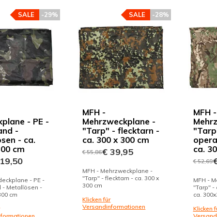
SALE
-29%
SALE
-28%
MFH -
MFH -
plane - PE -
Mehrzweckplane -
Mehrz
nd -
"Tarp" - flecktarn -
"Tarp
sen - ca.
ca. 300 x 300 cm
opera
300 cm
ca. 3
€ 39,95
€ 55,86
19,50
€
€ 52,69
MFH - Mehrzweckplane -
"Tarp" - flecktarn - ca. 300 x
eckplane - PE -
MFH - M
300 cm
- Metallösen -
"Tarp" -
 300 cm
ca. 300
Klicken für
Versandinformationen
Klicken f
nformationen
Versand