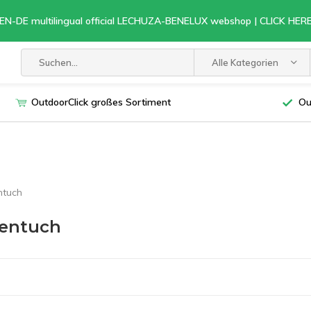
EN-DE multilingual official LECHUZA-BENELUX webshop | CLICK HE
Alle Kategorien
OutdoorClick großes Sortiment
Ou
ntuch
tentuch