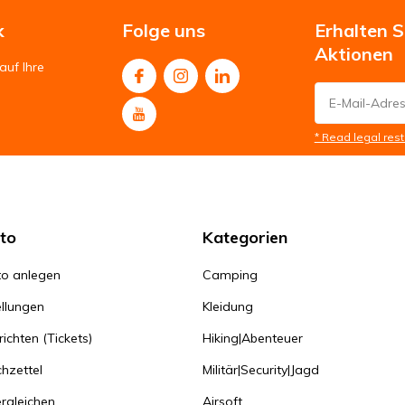
k
Folge uns
Erhalten 
Aktionen
auf Ihre
* Read legal rest
to
Kategorien
o anlegen
Camping
llungen
Kleidung
ichten (Tickets)
Hiking|Abenteuer
hzettel
Militär|Security|Jagd
rgleichen
Airsoft