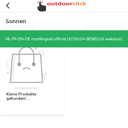
Sonnen
Filter
Sortieren nach:
NL-FR-EN-DE multilingual official LECHUZA-BENELUX webshop | CLICK HERE NOW!
Keine Produkte
gefunden!...