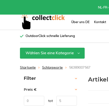
NL-FR-
Über uns DE
Kontakt
OutdoorClick schnelle Lieferung
Wählen Sie eine Kategorie
Startseite
Schlagworte
56389007567
Sortieren nach:
Filter
Artike
Preis
€
tot