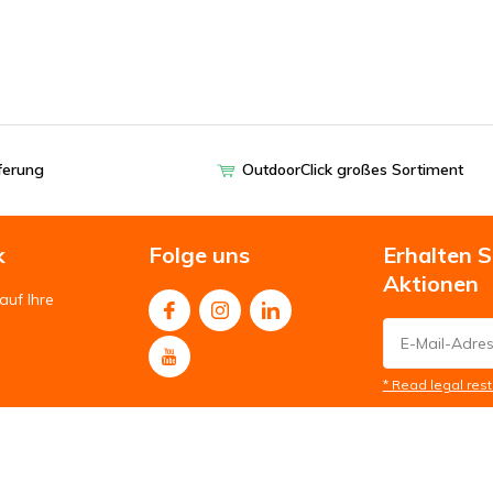
eferung
OutdoorClick großes Sortiment
k
Folge uns
Erhalten 
Aktionen
auf Ihre
* Read legal rest