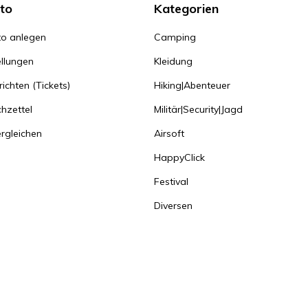
to
Kategorien
o anlegen
Camping
llungen
Kleidung
ichten (Tickets)
Hiking|Abenteuer
hzettel
Militär|Security|Jagd
rgleichen
Airsoft
HappyClick
Festival
Diversen