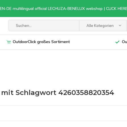
EN-DE multilingual official LECHUZA-BENELUX webshop | CLICK HE
Alle Kategorien
OutdoorClick großes Sortiment
Ou
l mit Schlagwort 4260358820354