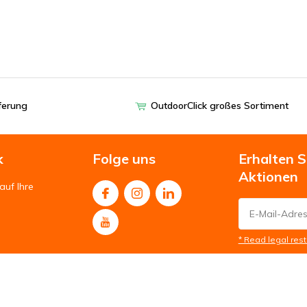
eferung
OutdoorClick großes Sortiment
k
Folge uns
Erhalten 
Aktionen
auf Ihre
* Read legal rest