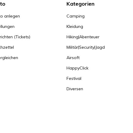
to
Kategorien
o anlegen
Camping
llungen
Kleidung
ichten (Tickets)
Hiking|Abenteuer
hzettel
Militär|Security|Jagd
rgleichen
Airsoft
HappyClick
Festival
Diversen