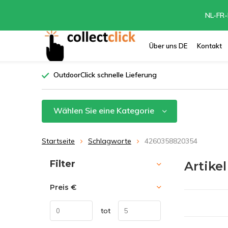
NL-FR-
Über uns DE
Kontakt
OutdoorClick schnelle Lieferung
Wählen Sie eine Kategorie
Startseite
Schlagworte
4260358820354
Sortieren nach:
Filter
Artike
Preis
€
tot