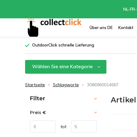
NL-FR-
Über uns DE
Kontakt
OutdoorClick schnelle Lieferung
Wählen Sie eine Kategorie
Startseite
Schlagworte
3086960014667
Sortieren nach:
Filter
Artike
Preis
€
tot