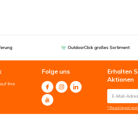
eferung
OutdoorClick großes Sortiment
k
Folge uns
Erhalten 
Aktionen
auf Ihre
* Read legal rest