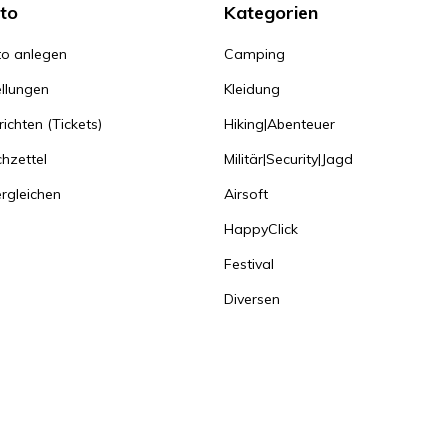
to
Kategorien
o anlegen
Camping
llungen
Kleidung
ichten (Tickets)
Hiking|Abenteuer
hzettel
Militär|Security|Jagd
rgleichen
Airsoft
HappyClick
Festival
Diversen