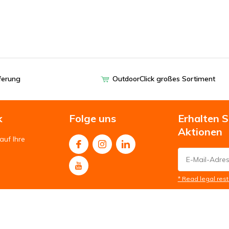
eferung
OutdoorClick großes Sortiment
k
Folge uns
Erhalten 
Aktionen
auf Ihre
* Read legal rest