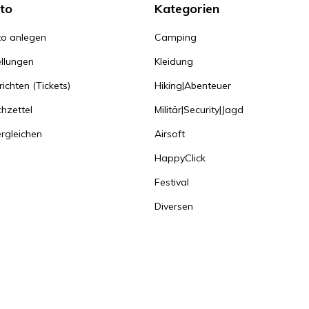
to
Kategorien
o anlegen
Camping
llungen
Kleidung
ichten (Tickets)
Hiking|Abenteuer
hzettel
Militär|Security|Jagd
rgleichen
Airsoft
HappyClick
Festival
Diversen