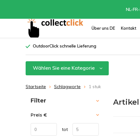
NL-FR-
Über uns DE
Kontakt
OutdoorClick schnelle Lieferung
Wählen Sie eine Kategorie
Startseite
Schlagworte
1 stuk
Sortieren nach:
Filter
Artike
Preis
€
tot